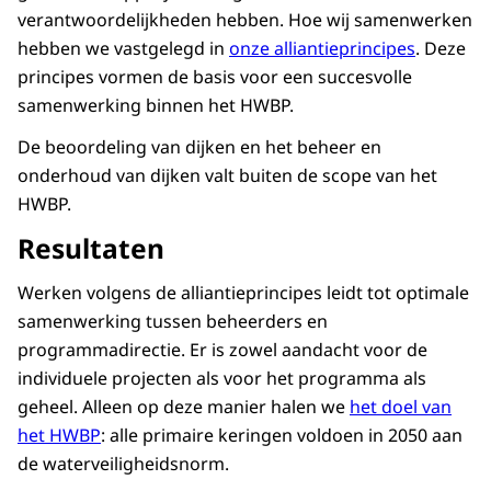
verantwoordelijkheden hebben. Hoe wij samenwerken
Rood staat voor verantwoordelijkheid van de
hebben we vastgelegd in
onze alliantieprincipes
. Deze
beheerder
principes vormen de basis voor een succesvolle
Donkerblauw staat voor programmadirectie
samenwerking binnen het HWBP.
in de lead
De beoordeling van dijken en het beheer en
De infographic maakt duidelijk dat het HWBP
onderhoud van dijken valt buiten de scope van het
zich richt op de fasen programmeren, begroten
HWBP.
en uitvoeren van het project, inclusief
subsidieverlening en verantwoording. De fases
Resultaten
beoordeling aan de voorkant en beheer en
Werken volgens de alliantieprincipes leidt tot optimale
onderhoud aan de achterkant vallen buiten de
samenwerking tussen beheerders en
HWBP-scope en liggen bij de beheerder. De
programmadirectie. Er is zowel aandacht voor de
kleur- en tekstverdeling laat zien waar de
individuele projecten als voor het programma als
verantwoordelijkheid ligt en in welke fase de
geheel. Alleen op deze manier halen we
het doel van
programmadirectie een leidende rol heeft.
het HWBP
: alle primaire keringen voldoen in 2050 aan
de waterveiligheidsnorm.