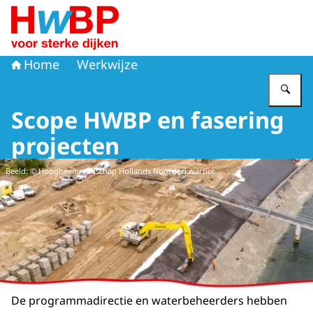
Naar de homepage van Hoogwaterbeschermingsprogr
Home
Werkwijze
Vu
Scope HWBP en fasering
projecten
Beeld: © Hoogheemraadschap Hollands Noorderkwartier
De programmadirectie en waterbeheerders hebben