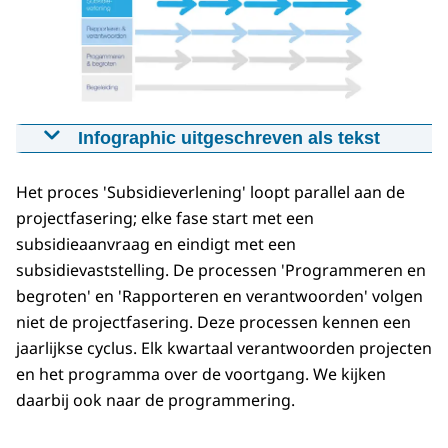
Infographic uitgeschreven als tekst
De infographic toont een overzicht van
projectfasen en bijbehorende HWBP-processen,
Het proces 'Subsidieverlening' loopt parallel aan de
weergegeven in meerdere horizontale lagen.
projectfasering; elke fase start met een
subsidieaanvraag en eindigt met een
Bovenaan staat een rode, doorlopende pijl die
subsidievaststelling. De processen 'Programmeren en
de projectfasering weergeeft. Deze pijl bestaat
begroten' en 'Rapporteren en verantwoorden' volgen
uit de volgende opeenvolgende fasen:
niet de projectfasering. Deze processen kennen een
Beoordeling opgave
jaarlijkse cyclus. Elk kwartaal verantwoorden projecten
Ingangstoets
en het programma over de voortgang. We kijken
Voorverkenning
daarbij ook naar de programmering.
Verkenning