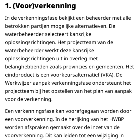
Planuitwerking
1. (Voor)verkenning
Realisatie
In de verkenningsfase bekijkt een beheerder met alle
Onder deze projectfasen staan vier horizontale
betrokken partijen mogelijke alternatieven. De
proceslijnen, elk met een eigen kleur en label
waterbeheerder selecteert kansrijke
aan de linkerkant. De pijlen in elke rij lopen van
oplossingsrichtingen. Het projectteam van de
links naar rechts en geven aan over welke
waterbeheerder werkt deze kansrijke
projectfasen het betreffende proces zich
oplossingsrichtingen uit in overleg met
uitstrekt.
belanghebbenden zoals provincies en gemeenten. Het
De bovenste proceslijn is “Subsidieverlening”
eindproduct is een voorkeursalternatief (VKA). De
(blauw). Deze loopt over meerdere fasen van
Werkwijzer aanpak verkenningsfase ondersteunt het
het project en laat zien dat subsidieverlening
projectteam bij het opstellen van het plan van aanpak
gedurende een belangrijk deel van het
voor de verkenning.
projectproces plaatsvindt.
Een verkenningsfase kan voorafgegaan worden door
De tweede proceslijn is “Rapporteren &
een voorverkenning. In de herijking van het HWBP
verantwoorden” (lichtblauw). Deze loopt
worden afspraken gemaakt over de inzet van de
eveneens over meerdere fasen en geeft aan dat
voorverkenning. Dit kan leiden tot een wijziging in