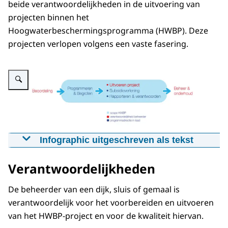
beide verantwoordelijkheden in de uitvoering van
projecten binnen het
Hoogwaterbeschermingsprogramma (HWBP). Deze
projecten verlopen volgens een vaste fasering.
Vergroot afbeelding Infographic die laat zien wat de verantwoordelijkheden
Infographic uitgeschreven als tekst
De infographic toont een procesoverzicht van
Verantwoordelijkheden
een HWBP-project, van beoordeling tot beheer
en onderhoud, met aanduiding van scope en
De beheerder van een dijk, sluis of gemaal is
verantwoordelijkheden.
verantwoordelijk voor het voorbereiden en uitvoeren
Links in rood staat het woord “Beoordeling”.
van het HWBP-project en voor de kwaliteit hiervan.
Vanuit dit woord loopt een pijl naar rechts naar