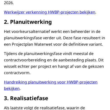
rapportage en verantwoording doorlopend
2026.
plaatsvinden tijdens het project.
Werkwijzer verkenning HWBP-projecten bekijken
.
De derde proceslijn is “Programmeren &
2. Planuitwerking
begroten” (grijs). Deze beslaat een groot deel
van de projectfasen en laat zien dat
Het voorkeursalternatief werkt een beheerder in de
programmering en begroting gedurende het
planuitwerkingsfase verder uit. Deze fase resulteert in
project worden geactualiseerd.
een Projectplan Waterwet voor de definitieve variant.
De onderste proceslijn is “Begeleiding”
Tijdens de planuitwerkingsfase vindt meestal de
(lichtgrijs). Deze loopt vrijwel over het volledige
contractvoorbereiding en de aanbesteding plaats. Dit
project, van de vroege fases tot en met de
wisselt echter per project en hangt af van de gekozen
realisatie, en geeft aan dat begeleiding een
contractvorm.
doorlopend proces is.
Handreiking planuitwerking voor HWBP-projecten
De infographic maakt inzichtelijk hoe de
bekijken
.
verschillende HWBP-processen parallel lopen
3. Realisatiefase
aan de projectfasen en elkaar overlappen in de
tijd. Hierdoor wordt duidelijk dat
Als laatste volgt de realisatiefase, waarin de