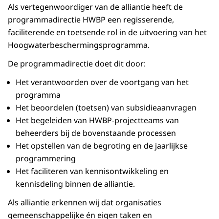
Als vertegenwoordiger van de alliantie heeft de
een lichtblauw, afgerond langwerpig vlak dat de
programmadirectie HWBP een regisserende,
scope van het HWBP weergeeft.
faciliterende en toetsende rol in de uitvoering van het
Binnen dit lichtblauwe vlak staan
Hoogwaterbeschermingsprogramma.
achtereenvolgens de processtappen:
De programmadirectie doet dit door:
“Programmeren & Begroten”
Het verantwoorden over de voortgang van het
gevolgd door “Uitvoeren project”, met
programma
daaronder twee subonderdelen:
Het beoordelen (toetsen) van subsidieaanvragen
Subsidieverlening
Het begeleiden van HWBP-projectteams van
Rapporteren & verantwoorden
beheerders bij de bovenstaande processen
Vanuit het lichtblauwe vlak loopt een pijl verder
Het opstellen van de begroting en de jaarlijkse
naar rechts naar de rode tekst “Beheer &
programmering
onderhoud”.
Het faciliteren van kennisontwikkeling en
kennisdeling binnen de alliantie.
De kleurcodering in de infographic wordt
toegelicht in een legenda onder het schema:
Als alliantie erkennen wij dat organisaties
gemeenschappelijke én eigen taken en
Lichtblauw staat voor scope HWBP