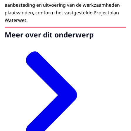
subsidieverlening, rapporteren en
aanbesteding en uitvoering van de werkzaamheden
verantwoorden, programmeren en begroten en
plaatsvinden, conform het vastgestelde Projectplan
begeleiding geen losse stappen zijn, maar
Waterwet.
doorlopende activiteiten binnen het totale
projectproces.
Meer over dit onderwerp