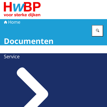
Naar de homepage van Hoogwaterbeschermingsprogr
Home
Vu
Documenten
Service