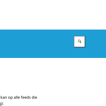
Vul in wat 
an op alle feeds die
):