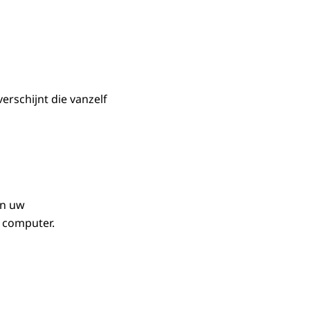
rschijnt die vanzelf
in uw
f computer.