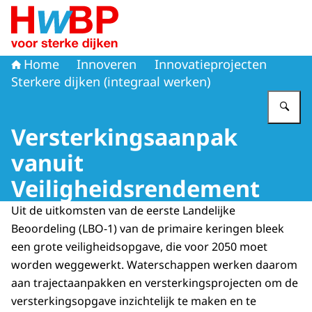
Naar de homepage van Hoogwaterbeschermingsprogr
Home
Innoveren
Innovatieprojecten
Sterkere dijken (integraal werken)
Vu
Versterkingsaanpak
vanuit
Veiligheidsrendement
Uit de uitkomsten van de eerste Landelijke
Beoordeling (LBO-1) van de primaire keringen bleek
een grote veiligheidsopgave, die voor 2050 moet
worden weggewerkt. Waterschappen werken daarom
aan trajectaanpakken en versterkingsprojecten om de
versterkingsopgave inzichtelijk te maken en te