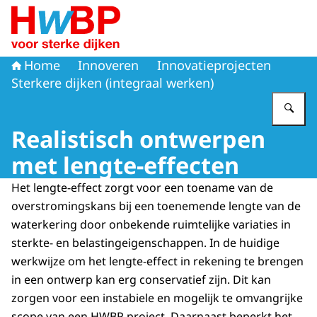
Naar de homepage van Hoogwaterbeschermingsprogr
Home
Innoveren
Innovatieprojecten
Sterkere dijken (integraal werken)
Vu
Realistisch ontwerpen
met lengte-effecten
Het lengte-effect zorgt voor een toename van de
overstromingskans bij een toenemende lengte van de
waterkering door onbekende ruimtelijke variaties in
sterkte- en belastingeigenschappen. In de huidige
werkwijze om het lengte-effect in rekening te brengen
in een ontwerp kan erg conservatief zijn. Dit kan
zorgen voor een instabiele en mogelijk te omvangrijke
scope van een HWBP project. Daarnaast beperkt het