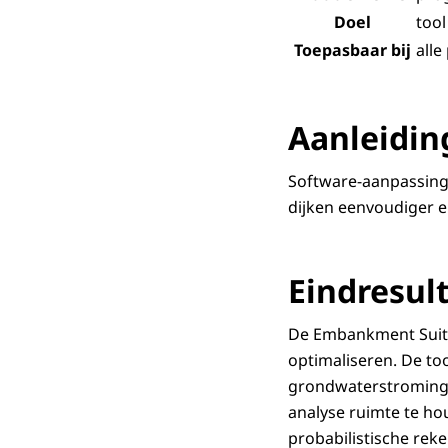
Doel
tool
Toepasbaar bij
alle
Aanleidin
Software-aanpassinge
dijken eenvoudiger 
Eindresul
De
Embankment Suit
optimaliseren. De to
grondwaterstroming,
analyse ruimte te ho
probabilistische rek