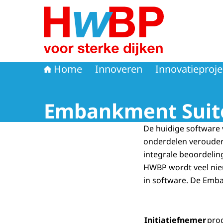
Naar de homepage van Hoogwaterbeschermi
Home
Innoveren
Innovatieproj
Embankment Suit
De huidige software 
onderdelen verouderd
integrale beoordelin
HWBP wordt veel nieu
in software. De
Emba
Initiatiefnemer
pro