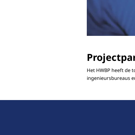
Projectpa
Het HWBP heeft de t
ingenieursbureaus e