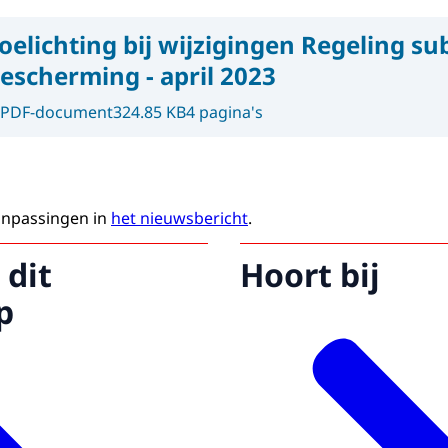
oelichting bij wijzigingen Regeling su
scherming - april 2023
PDF-document
324.85 KB
4 pagina's
anpassingen in
het nieuwsbericht
.
 dit
Hoort bij
p