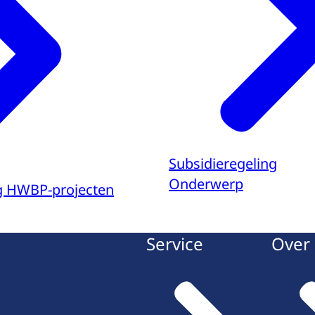
Subsidieregeling
Onderwerp
ng HWBP-projecten
Service
Over 