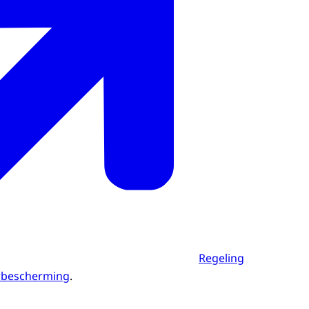
Regeling
rbescherming
.