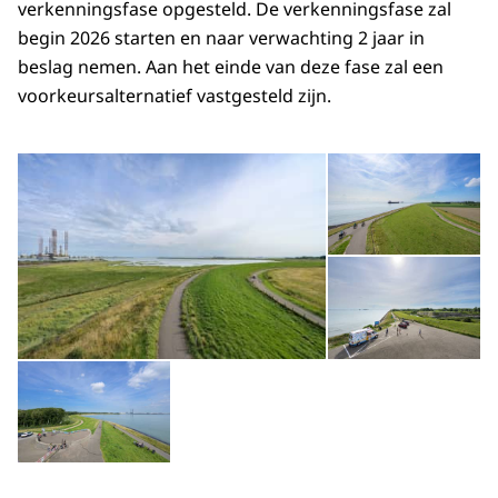
verkenningsfase opgesteld. De verkenningsfase zal
begin 2026 starten en naar verwachting 2 jaar in
beslag nemen. Aan het einde van deze fase zal een
voorkeursalternatief vastgesteld zijn.
Open de galerij in vergrot
Op
Op
Open de galerij in vergrote weergave