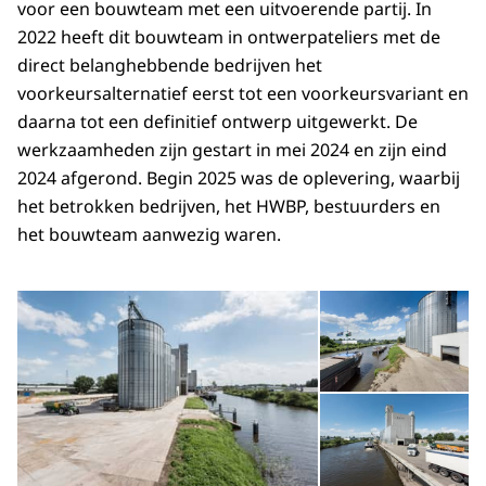
voor een bouwteam met een uitvoerende partij. In
2022 heeft dit bouwteam in ontwerpateliers met de
direct belanghebbende bedrijven het
voorkeursalternatief eerst tot een voorkeursvariant en
daarna tot een definitief ontwerp uitgewerkt. De
werkzaamheden zijn gestart in mei 2024 en zijn eind
2024 afgerond. Begin 2025 was de oplevering, waarbij
het betrokken bedrijven, het HWBP, bestuurders en
het bouwteam aanwezig waren.
Open de galerij in vergrot
Op
Op