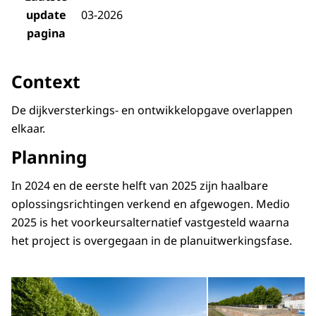
update
03-2026
pagina
Context
De dijkversterkings- en ontwikkelopgave overlappen
elkaar.
Planning
In 2024 en de eerste helft van 2025 zijn haalbare
oplossingsrichtingen verkend en afgewogen. Medio
2025 is het voorkeursalternatief vastgesteld waarna
het project is overgegaan in de planuitwerkingsfase.
Open de galerij in vergrot
Op