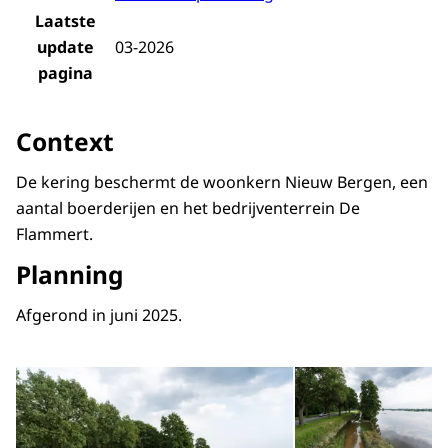
Laatste
update
03-2026
pagina
Context
De kering beschermt de woonkern Nieuw Bergen, een
aantal boerderijen en het bedrijventerrein De
Flammert.
Planning
Afgerond in juni 2025.
Open de galerij in vergrot
Op