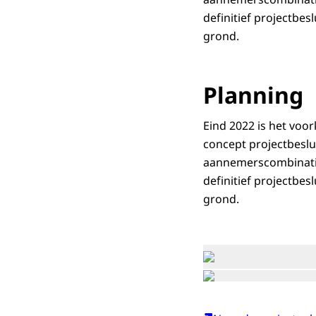
definitief projectbes
grond.
Planning
Eind 2022 is het voor
concept projectbeslu
aannemerscombinatie 
definitief projectbes
grond.