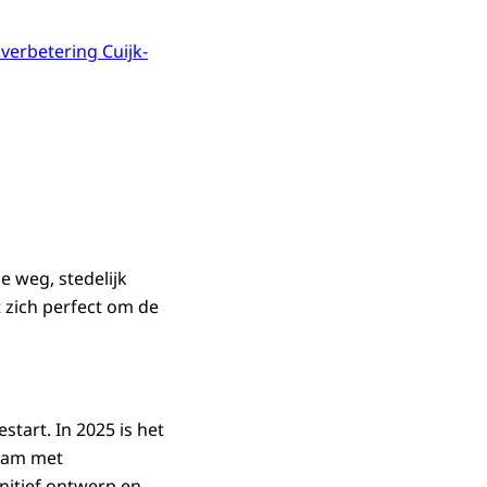
kverbetering Cuijk-
e weg, stedelijk
 zich perfect om de
start. In 2025 is het
team met
nitief ontwerp en