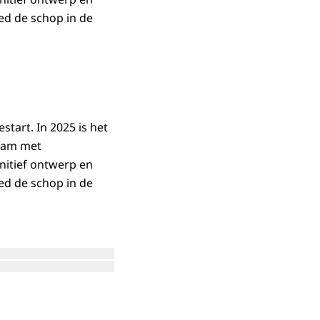
ied de schop in de
start. In 2025 is het
team met
nitief ontwerp en
ied de schop in de
Open de galerij in vergrote weergave
in vergrote weergave
Open de galerij in vergrote weergave
in vergrote weergave