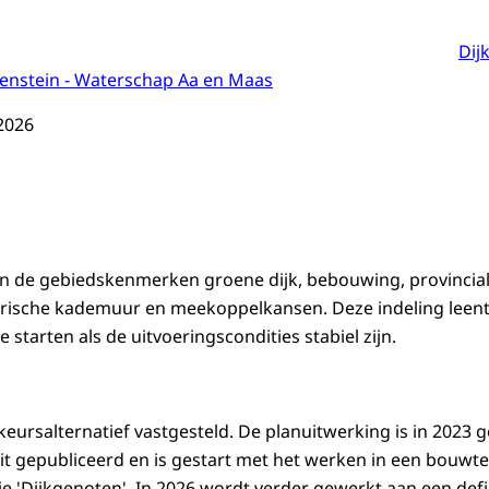
Dij
enstein - Waterschap Aa en Maas
2026
n in de gebiedskenmerken groene dijk, bebouwing, provincial
orische kademuur en meekoppelkansen. Deze indeling leent
e starten als de uitvoeringscondities stabiel zijn.
keursalternatief vastgesteld. De planuitwerking is in 2023 ge
it gepubliceerd en is gestart met het werken in een bouw
'Dijkgenoten'. In 2026 wordt verder gewerkt aan een defi