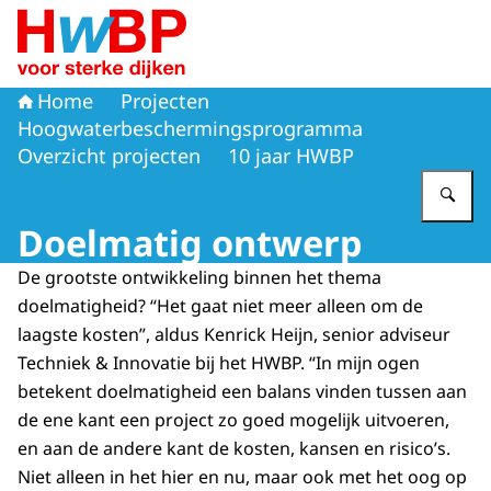
Naar de homepage van Hoogwaterbeschermingsprogr
Home
Projecten
Hoogwaterbeschermingsprogramma
Overzicht projecten
10 jaar HWBP
Vu
Doelmatig ontwerp
De grootste ontwikkeling binnen het thema
doelmatigheid? “Het gaat niet meer alleen om de
laagste kosten”, aldus Kenrick Heijn, senior adviseur
Techniek & Innovatie bij het HWBP. “In mijn ogen
betekent doelmatigheid een balans vinden tussen aan
de ene kant een project zo goed mogelijk uitvoeren,
en aan de andere kant de kosten, kansen en risico’s.
Niet alleen in het hier en nu, maar ook met het oog op