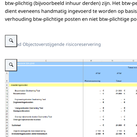
btw-plichtig (bijvoorbeeld inhuur derden) zijn. Het btw-
dient eveneens handmatig ingevoerd te worden op basis
verhouding btw-plichtige posten en niet btw-plichtige po
Vergroot afbeelding Spreadsheet met overzicht van investeringskosten en r
Tabblad Objectoverstijgende risicoreservering
Vergroot afbeelding Spreadsheet met uitsplitsing van investeringskosten, r