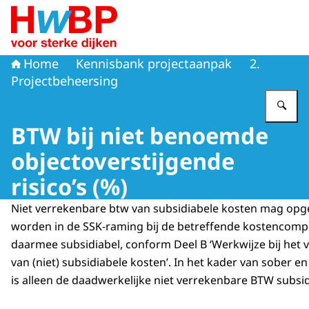
Naar de homepage van Hoogwaterbeschermingsprogr
Home
Kennisbank projectaanpak
2.
Projectbeheersing
Vu
BTW bij niet benoemde
objectoverstijgende
risico’s (%)
Niet verrekenbare btw van subsidiabele kosten mag op
worden in de SSK-raming bij de betreffende kostencomp
daarmee subsidiabel, conform Deel B ‘Werkwijze bij het v
van (niet) subsidiabele kosten’. In het kader van sober e
is alleen de daadwerkelijke niet verrekenbare BTW subsid