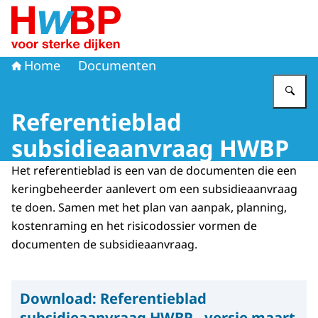
Naar de homepage van Hoogwaterbeschermingsprogr
Home
Documenten
Vu
Referentieblad
subsidieaanvraag HWBP
Het referentieblad is een van de documenten die een
keringbeheerder aanlevert om een subsidieaanvraag
te doen. Samen met het plan van aanpak, planning,
kostenraming en het risicodossier vormen de
documenten de subsidieaanvraag.
Download:
Referentieblad
subsidieaanvraag HWBP - versie maart