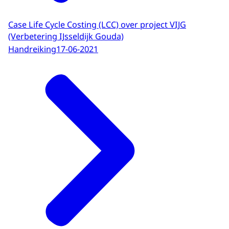
Case Life Cycle Costing (LCC) over project VIJG
(Verbetering IJsseldijk Gouda)
Handreiking
17-06-2021