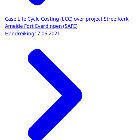
Case Life Cycle Costing (LCC) over project Streefkerk
Ameide Fort Everdingen (SAFE)
Handreiking
17-06-2021