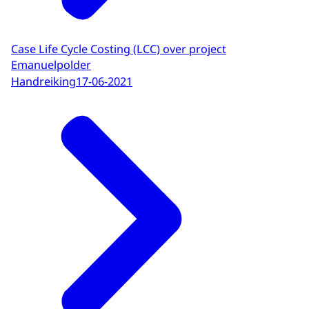
Case Life Cycle Costing (LCC) over project
Emanuelpolder
Handreiking
17-06-2021