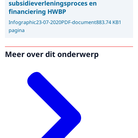
subsidieverleningsproces en
financiering HWBP
Infographic
23-07-2020
PDF-document
883.74 KB
1
pagina
Meer over dit onderwerp