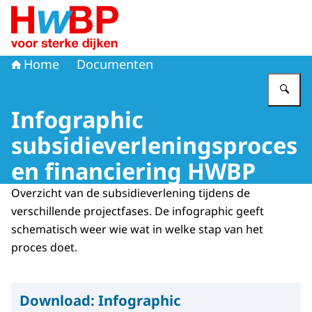
Naar de homepage van Hoogwaterbeschermingsprogr
Home
Documenten
Vu
Infographic
subsidieverleningsproces
en financiering HWBP
Overzicht van de subsidieverlening tijdens de
verschillende projectfases. De infographic geeft
schematisch weer wie wat in welke stap van het
proces doet.
Download:
Infographic