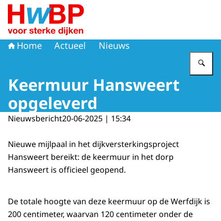
Naar de homepage van Hoogwaterbeschermingsprogr
Home
Actueel
Nieuws
Vu
Keermuur Hansweert
opgeleverd
Nieuwsbericht
20-06-2025 | 15:34
Nieuwe mijlpaal in het dijkversterkingsproject
Hansweert bereikt: de keermuur in het dorp
Hansweert is officieel geopend.
De totale hoogte van deze keermuur op de Werfdijk is
200 centimeter, waarvan 120 centimeter onder de