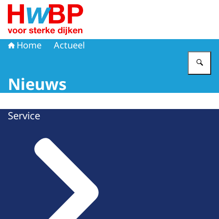
Naar de homepage van Hoogwaterbeschermingsprogr
Home
Actueel
Vu
Nieuws
Service