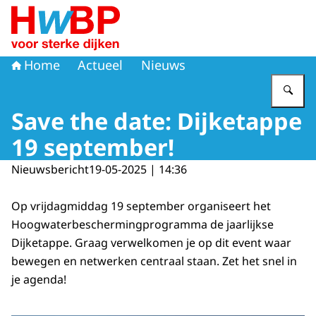
Naar de homepage van Hoogwaterbeschermingsprogr
Home
Actueel
Nieuws
Vu
Save the date: Dijketappe
19 september!
Nieuwsbericht
19-05-2025 | 14:36
Op vrijdagmiddag 19 september organiseert het
Hoogwaterbeschermingprogramma de jaarlijkse
Dijketappe. Graag verwelkomen je op dit event waar
bewegen en netwerken centraal staan. Zet het snel in
je agenda!