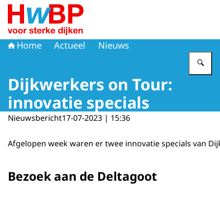
Naar de homepage van Hoogwaterbeschermingsprogr
Home
Actueel
Nieuws
Vu
Dijkwerkers on Tour:
innovatie specials
Nieuwsbericht
17-07-2023 | 15:36
Afgelopen week waren er twee innovatie specials van Di
Bezoek aan de Deltagoot