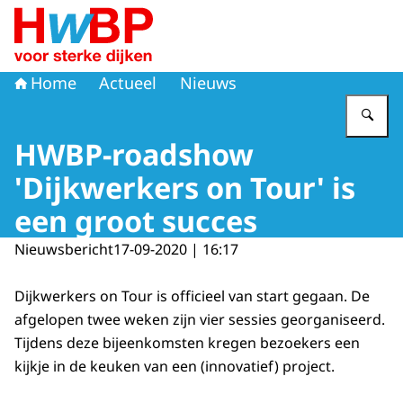
Naar de homepage van Hoogwaterbeschermingsprogr
Home
Actueel
Nieuws
Vu
HWBP-roadshow
'Dijkwerkers on Tour' is
een groot succes
Nieuwsbericht
17-09-2020 | 16:17
Dijkwerkers on Tour is officieel van start gegaan. De
afgelopen twee weken zijn vier sessies georganiseerd.
Tijdens deze bijeenkomsten kregen bezoekers een
kijkje in de keuken van een (innovatief) project.