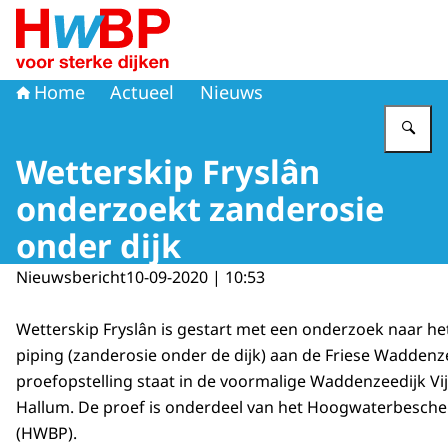
Naar de homepage van Hoogwaterbeschermingsprogr
Home
Actueel
Nieuws
Vu
Wetterskip Fryslân
onderzoekt zanderosie
onder dijk
Nieuwsbericht
10-09-2020 | 10:53
Wetterskip Fryslân is gestart met een onderzoek naar h
piping (zanderosie onder de dijk) aan de Friese Waddenz
proefopstelling staat in de voormalige Waddenzeedijk Vij
Hallum. De proef is onderdeel van het Hoogwaterbes
(HWBP).