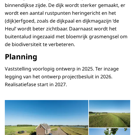
binnendijkse zijde. De dijk wordt sterker gemaakt, er
wordt een aantal rustpunten heringericht en het
(dijk)erfgoed, zoals de dijkpaal en dijkmagazijn ‘de
Heul’ wordt beter zichtbaar. Daarnaast wordt het
buitentalud ingezaaid met bloemrijk grasmengsel om
de biodiversiteit te verbeteren.
Planning
Vaststelling voorlopig ontwerp in 2025. Ter inzage
legging van het ontwerp projectbesluit in 2026.
Realisatiefase start in 2027.
Open de galerij in vergrot
Op
Op