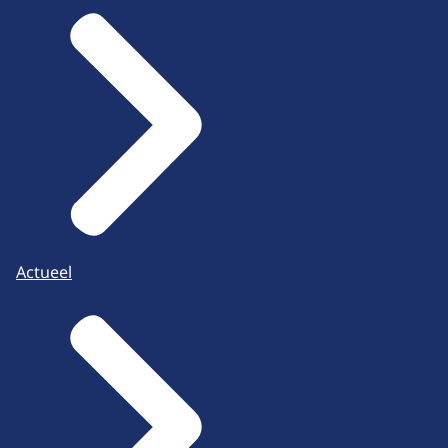
voor de markering van einde project worden
genomen. Wel zal de scope, zoals die in het Plan
van Aanpak voor de realisatiefase staat
weergegeven (en die overeenkomt met de
scope in het Projectbesluit) gerealiseerd
moeten worden door het waterschap.
Actueel