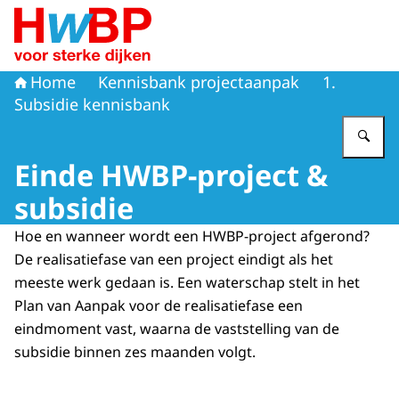
Naar de homepage van Hoogwaterbeschermingsprogr
Home
Kennisbank projectaanpak
1.
Subsidie kennisbank
Vu
Einde HWBP-project &
subsidie
Hoe en wanneer wordt een HWBP-project afgerond?
De realisatiefase van een project eindigt als het
meeste werk gedaan is. Een waterschap stelt in het
Plan van Aanpak voor de realisatiefase een
eindmoment vast, waarna de vaststelling van de
subsidie binnen zes maanden volgt.