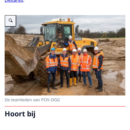
Deltares
.
Vergroot afbeelding Foto teamleden innovatieproject POV DGG
De teamleden van POV-DGG
Hoort bij