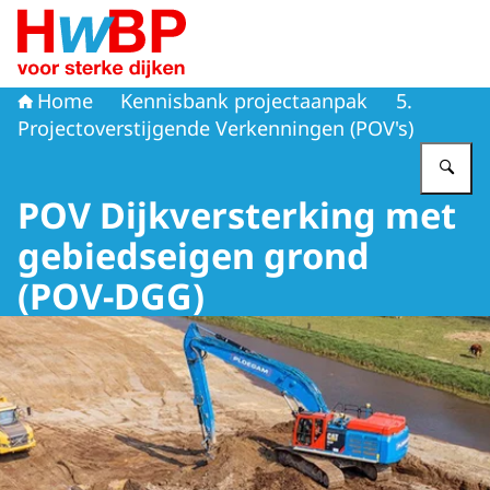
Naar de homepage van Hoogwaterbeschermingsprogr
Home
Kennisbank projectaanpak
5.
Projectoverstijgende Verkenningen (POV's)
Vu
POV Dijkversterking met
gebiedseigen grond
(POV-DGG)