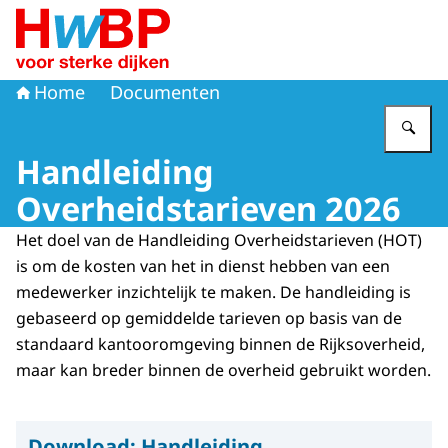
Naar de homepage van Hoogwaterbeschermingsprogr
Home
Documenten
Vu
Handleiding
Overheidstarieven 2026
Het doel van de Handleiding Overheidstarieven (HOT)
is om de kosten van het in dienst hebben van een
medewerker inzichtelijk te maken. De handleiding is
gebaseerd op gemiddelde tarieven op basis van de
standaard kantooromgeving binnen de Rijksoverheid,
maar kan breder binnen de overheid gebruikt worden.
Download:
Handleiding