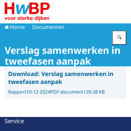
Naar de homepage van Hoogwaterbeschermingsprogr
Home
Documenten
Vu
Verslag samenwerken in
tweefasen aanpak
Download:
Verslag samenwerken in
tweefasen aanpak
Rapport
10-12-2024
PDF-document
139.38 KB
Service