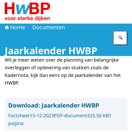
Naar de homepage van Hoogwaterbeschermingsprogr
Home
Documenten
Vu
Jaarkalender HWBP
Wil je meer weten over de planning van belangrijke
overleggen of oplevering van stukken zoals de
Kadernota, kijk dan eens op de jaarkalender van het
HWBP.
Download:
Jaarkalender HWBP
Factsheet
15-12-2023
PDF-document
325.56 KB
1
pagina