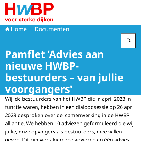
Naar de homepage van Hoogwaterbeschermingsprogr
Home
Documenten
Vu
Pamflet ‘Advies aan
nieuwe HWBP-
bestuurders – van jullie
voorgangers'
Wij, de bestuurders van het HWBP die in april 2023 in
functie waren, hebben in een dialoogsessie op 26 april
2023 gesproken over de samenwerking in de HWBP-
alliantie. We hebben 10 adviezen geformuleerd die wij
jullie, onze opvolgers als bestuurders, mee willen
geven. Dit zijn vier algemene adviezen en één advies