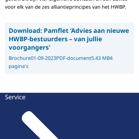
voor elk van de zes alliantieprincipes van het HWBP.
Download:
Pamflet ‘Advies aan nieuwe
HWBP-bestuurders – van jullie
voorgangers'
Brochure
01-09-2023
PDF-document
5.43 MB
4
pagina's
Service