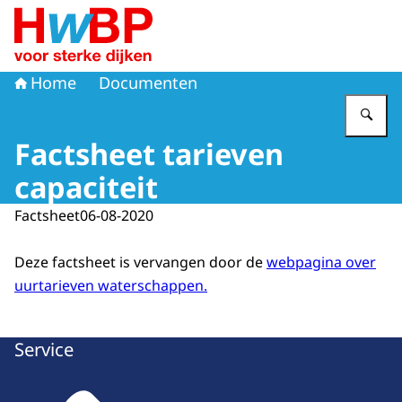
Naar de homepage van Hoogwaterbeschermingsprogr
Home
Documenten
Vu
Factsheet tarieven
capaciteit
Factsheet
06-08-2020
Deze factsheet is vervangen door de
webpagina over
uurtarieven waterschappen.
Service