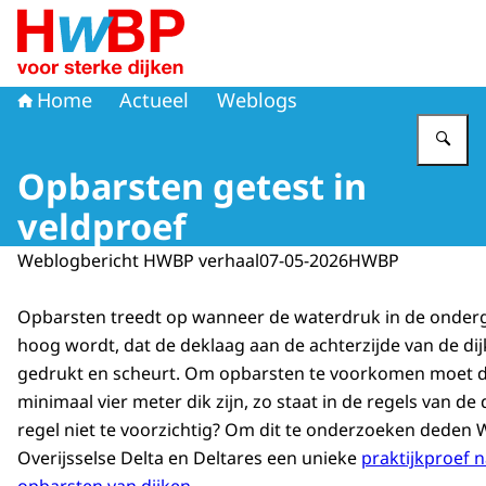
Naar de homepage van Hoogwaterbeschermingsprogr
Home
Actueel
Weblogs
Vu
Opbarsten getest in
veldproef
Weblogbericht HWBP verhaal
07-05-2026
HWBP
Opbarsten treedt op wanneer de waterdruk in de onder
hoog wordt, dat de deklaag aan de achterzijde van de d
gedrukt en scheurt. Om opbarsten te voorkomen moet 
minimaal vier meter dik zijn, zo staat in de regels van de 
regel niet te voorzichtig? Om dit te onderzoeken deden
Overijsselse Delta en Deltares een unieke
praktijkproef n