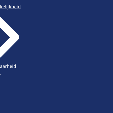
kelijkheid
aarheid
n