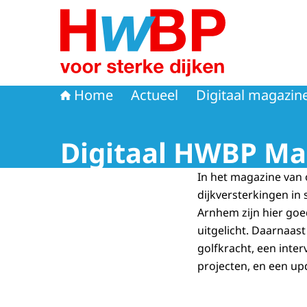
Naar de homepage van Hoogwaterbeschermi
Home
Actueel
Digitaal magazin
Digitaal HWBP Ma
In het magazine van 
dijkversterkingen in 
Arnhem zijn hier go
uitgelicht. Daarnaast
golfkracht, een inte
projecten, en een up