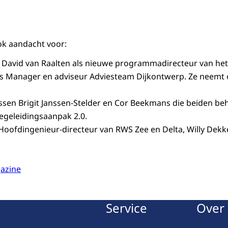
aal HWBP magazine - Oktober 2024
ok aandacht voor:
David van Raalten als nieuwe programmadirecteur van he
is Manager en adviseur Adviesteam Dijkontwerp. Ze neemt 
ssen Brigit Janssen-Stelder en Cor Beekmans die beiden be
egeleidingsaanpak 2.0.
Hoofdingenieur-directeur van RWS Zee en Delta, Willy Dekk
azine
Service
Over 