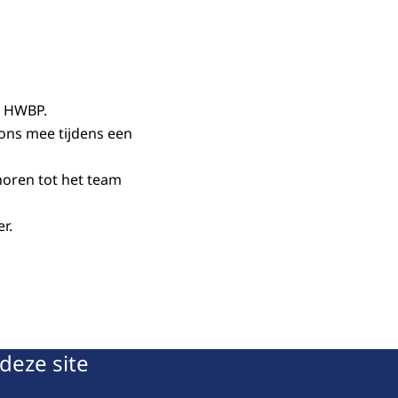
t HWBP.
ons mee tijdens een
horen tot het team
er.
deze site