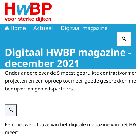
Naar de homepage van Hoogwaterbeschermingsprogr
Home
Actueel
Digitaal magazine
Vu
Digitaal HWBP magazine -
december 2021
Onder andere over de 5 meest gebruikte contractvorme
projecten en een oproep tot meer goede gesprekken me
bedrijven en gebiedspartners.
Vergroot afbeelding Digitaal HWBP magazine - December 2021
Een nieuwe uitgave van het digitale magazine van het HWB
meer: