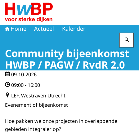
Naar de homepage van Hoogwaterbeschermingsprogr
Home
Actueel
Kalender
Vu
Community bijeenkomst
HWBP / PAGW / RvdR 2.0
09-10-2026
09:00
-
16:00
LEF, Westraven Utrecht
Evenement of bijeenkomst
Hoe pakken we onze projecten in overlappende
gebieden integraler op?