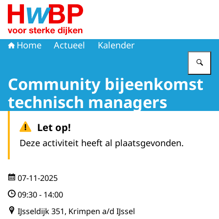
Naar de homepage van Hoogwaterbeschermingsprogr
Home
Actueel
Kalender
Vu
Community bijeenkomst
technisch managers
Let op!
Deze activiteit heeft al plaatsgevonden.
07-11-2025
09:30
-
14:00
IJsseldijk 351, Krimpen a/d IJssel