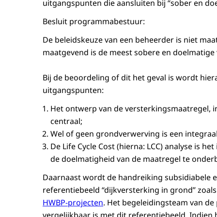
uitgangspunten die aansluiten bij “sober en doe
Besluit programmabestuur:
De beleidskeuze van een beheerder is niet maa
maatgevend is de meest sobere en doelmatige v
Bij de beoordeling of dit het geval is wordt hi
uitgangspunten:
Het ontwerp van de versterkingsmaatregel, i
centraal;
Wel of geen grondverwerving is een integraa
De
Life Cycle Cost
(hierna: LCC) analyse is h
de doelmatigheid van de maatregel te onde
Daarnaast wordt de handreiking subsidiabele en
referentiebeeld “dijkversterking in grond” zoal
HWBP-projecten
. Het begeleidingsteam van de
vergelijkbaar is met dit referentiebeeld. Indien