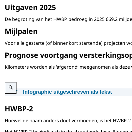
Uitgaven 2025
Peildatum: 31-12-2025
De begroting van het HWBP bedroeg in 2025 669,2 miljoen
Uitgaven: 3,5 miljard
Mijlpalen
Aangegane verplichtingen: 1,9 miljard
Restant budget tot 2050 (prijspeil 2025): 12,7 mil
Voor alle gestarte (of binnenkort startende) projecten 
Totaal: 18,1 miljard
Prognose voortgang versterkingso
Programmaraming HWBP in mil
Kilometers worden als ‘afgerond’ meegenomen als deze vo
Peildatum: 31-12-2025
Vergroot afbeelding Lijngrafiek met de ontwikkeling van het aantal kilomete
Uitgaven: 3,5 miljard
Infographic uitgeschreven als tekst
Kilometers dijk die voldoen aa
Op programma: 10,3 miljard
HWBP-2
Nog te toetsen: 8,3 miljard
De grafiek toont de ontwikkeling van het aantal k
Hoewel de naam anders doet vermoeden, is het HWBP-2 de
Totaal: 22,1 miljard
Op de horizontale as staan de jaren van de start i
Het HWBP-2 bevindt zich in de afrondende fase. Binnen h