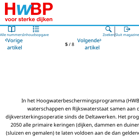
Naar de homepage van Hoogwaterbeschermingsprogr
Alle nummers
Inhoudsopgave
Zoeken
Sluit magazine
Vorige
Volgende
5
/
8
artikel
artikel
In het Hoogwaterbeschermingsprogramma (HWB
waterschappen en Rijkswaterstaat samen aan d
dijkversterkingsoperatie sinds de Deltawerken. Het pro
2050 alle primaire keringen (dijken, dammen en duine
(sluizen en gemalen) te laten voldoen aan de dan gelde