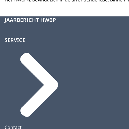
Op de verticale as staat het aantal kilometers, met 
Er zijn twee lijnen weergegeven:
JAARBERICHT HWBP
Lichtblauwe lijn: totaal aantal kilometer primair
Donkerblauwe lijn: kilometers dijk die (gaan) v
SERVICE
Het aantal kilometers dat voldoet aan de norm nee
Rond 2014: circa 1.800 kilometer.
2025: ruim 2.000 kilometer.
2030: circa 2.300 kilometer.
2035: circa 2.700 à 2.800 kilometer.
De grafiek laat een gestage groei zien richting 2035,
Contact