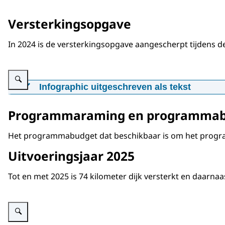
Versterkingsopgave
In 2024 is de versterkingsopgave aangescherpt tijdens 
Vergroot afbeelding Overzicht van dijklengte en HWBP-budgetten per 31-12-
Infographic uitgeschreven als tekst
Dijken in kilometers
Programmaraming en programma
Peildatum: 31-12-2025
Het programmabudget dat beschikbaar is om het programm
Opgeleverd: 245 km
Uitvoeringsjaar 2025
Op programma: 868 km
Tot en met 2025 is 74 kilometer dijk versterkt en daarnaa
Nog te programmeren: 580 km
Totaal: 1693 km (exclusief 25 kilometer Rijksker
Vergroot afbeelding Overzicht van opgeleverde dijkkilometers t/m 2025: 74 
Programmabudget HWBP in mil