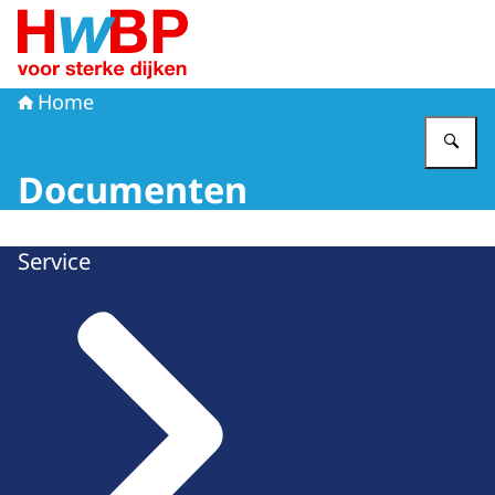
Naar de homepage van Hoogwaterbeschermingsprogr
Home
Vu
Documenten
Service