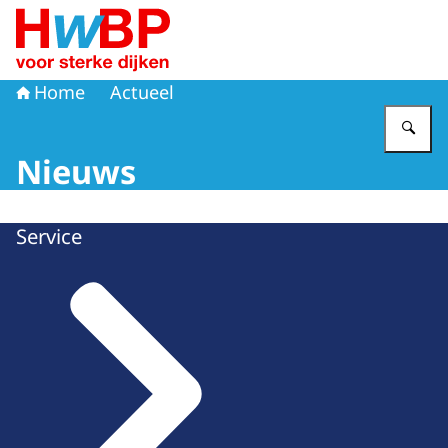
Naar de homepage van Hoogwaterbeschermingsprogr
Home
Actueel
Vu
Nieuws
Service