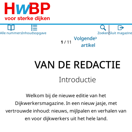
Naar de homepage van Hoogwaterbeschermingsprogr
Alle nummers
Inhoudsopgave
Zoeken
Sluit magazine
Volgende
1
/
11
artikel
VAN DE REDACTIE
Introductie
Welkom bij de nieuwe editie van het
Dijkwerkersmagazine. In een nieuw jasje, met
vertrouwde inhoud: nieuws, mijlpalen en verhalen van
en voor dijkwerkers uit het hele land.